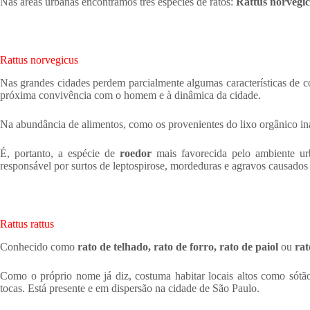
Nas áreas urbanas encontramos três espécies de ratos:
Rattus norvegic
Rattus norvegicus
Nas grandes cidades perdem parcialmente algumas características de c
próxima convivência com o homem e à dinâmica da cidade.
Na abundância de alimentos, como os provenientes do lixo orgânico ina
É, portanto, a espécie de
roedor
mais favorecida pelo ambiente urb
responsável por surtos de leptospirose, mordeduras e agravos causados 
Rattus rattus
Conhecido como
rato de telhado, rato de forro, rato de paiol
ou
rat
Como o próprio nome já diz, costuma habitar locais altos como sótã
tocas. Está presente e em dispersão na cidade de São Paulo.