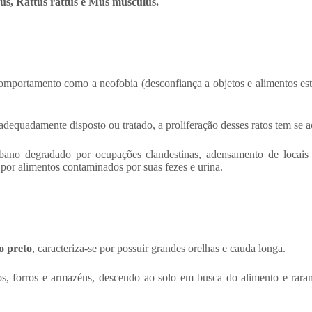
us, Rattus rattus e Mus musculus.
omportamento como a neofobia (desconfiança a objetos e alimentos est
dequadamente disposto ou tratado, a proliferação desses ratos tem se 
ano degradado por ocupações clandestinas, adensamento de locais c
por alimentos contaminados por suas fezes e urina.
o preto
, caracteriza-se por possuir grandes orelhas e cauda longa.
os, forros e armazéns, descendo ao solo em busca do alimento e rara