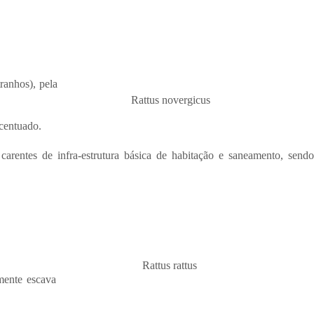
ranhos), pela
Rattus novergicus
acentuado.
arentes de infra-estrutura básica de habitação e saneamento, send
Rattus rattus
mente escava