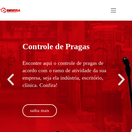
Na Ribeira, você pode
confiar!
Somos uma Dedetizadora e
Desentupidora com foco no cliente e
respeito ao meio ambiente.
saiba mais