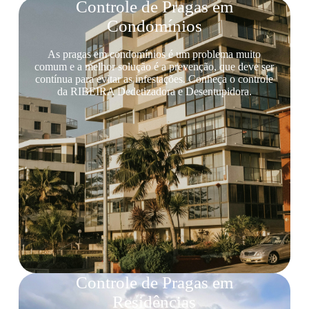
Controle de Pragas em
Condomínios
As pragas em condomínios é um problema muito
comum e a melhor solução é a prevenção, que deve ser
contínua para evitar as infestações. Conheça o controle
da RIBEIRA Dedetizadora e Desentupidora.
Controle de Pragas em
Residências