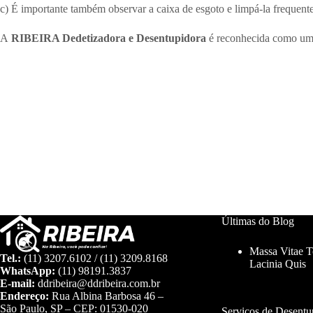
c) É importante também observar a caixa de esgoto e limpá-la frequent
A
RIBEIRA Dedetizadora e Desentupidora
é reconhecida como uma 
Últimas do Blog
Massa Vitae 
Tel.:
(11) 3207.6102 / (11) 3209.8168
Lacinia Quis
WhatsApp:
(11) 98191.3837
E-mail:
ddribeira@ddribeira.com.br
Endereço:
Rua Albina Barbosa 46 –
São Paulo, SP – CEP: 01530-020
Serviços de Desent