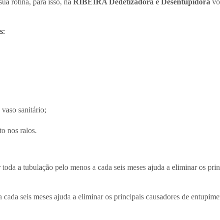
a rotina, para isso, na
RIBEIRA Dedetizadora e Desentupidora
vo
s:
 vaso sanitário;
o nos ralos.
 toda a tubulação pelo menos a cada seis meses ajuda a eliminar os pri
 cada seis meses ajuda a eliminar os principais causadores de entupime