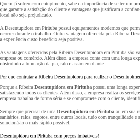
Quem já sofreu com entupimento, sabe da importância de se ter um prof
que garante a satisfação do cliente e vantagens que justificam a confi
local não seja prejudicado.
A Desentupidora em Pirituba possui equipamentos modernos que permi
ocorrer durante o trabalho. Outra vantagem oferecida pela Ribeira
Dese
a experiência custo-benefício seja positiva.
As vantagens oferecidas pela Ribeira Desentupidora em Pirituba são var
empresa ou comércio. Além disso, a empresa conta com uma longa experi
obstruindo a tubulação da pia, ralo e assim em diante.
Por que contratar a Ribeira Desentupidora para realizar o Desentupime
Porque a Ribeira
Desentupidora em Pirituba
possui uma longa experi
satisfazendo todos os clientes. Além disso, a empresa realiza os servi
empresa trabalha de forma séria e se compromete com o cliente, identi
Sempre que precisar de uma
Desentupidora em Pirituba
ou em sua re
sanitários, ralos, esgotos, entre outros locais, tudo com tranquilidade 
solucioná-lo o mais rápido possível.
Desentupidora em Pirituba com preços imbatíveis!