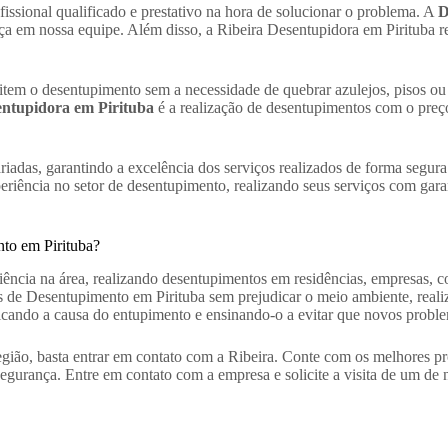
issional qualificado e prestativo na hora de solucionar o problema. A
D
ança em nossa equipe. Além disso, a Ribeira Desentupidora em Pirituba 
tem o desentupimento sem a necessidade de quebrar azulejos, pisos o
ntupidora em Pirituba
é a realização de desentupimentos com o preç
iadas, garantindo a excelência dos serviços realizados de forma segura
ência no setor de desentupimento, realizando seus serviços com garanti
nto em Pirituba?
ência na área, realizando desentupimentos em residências, empresas, 
ços de Desentupimento em Pirituba sem prejudicar o meio ambiente, real
ficando a causa do entupimento e ensinando-o a evitar que novos probl
gião, basta entrar em contato com a Ribeira. Conte com os melhores pro
e segurança. Entre em contato com a empresa e solicite a visita de um de 