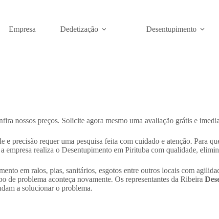
Empresa
Dedetização
Desentupimento
fira nossos preços. Solicite agora mesmo uma avaliação grátis e imedia
e e precisão requer uma pesquisa feita com cuidado e atenção. Para q
, a empresa realiza o Desentupimento em Pirituba com qualidade, elimi
ento em ralos, pias, sanitários, esgotos entre outros locais com agil
 tipo de problema aconteça novamente. Os representantes da Ribeira
Des
udam a solucionar o problema.