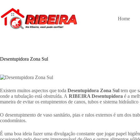
Pular
para
o
Home
conteúdo
Desentupidora Zona Sul
Existem muitos aspectos que toda
Desentupidora Zona Sul
tem que sa
onde a tubulação está obstruída. A
RIBEIRA Desentupidora
é a mel
maneira de evitar os entupimentos de canos, tubos e sistema hidráulico é
O desentupimento de vaso sanitário, pias e ralos externos é um dos tr
condomínios.
É uma boa ideia fazer uma divulgação constante que jogar papel higiên
ocasionado pelo descarte irresponsável de óleo e outros alimentos sóli