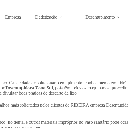
Empresa
Dedetização
Desentupimento
ber. Capacidade de solucionar o entupimento, conhecimento em hidráuli
hor
Desentupidora Zona Sul
, pois têm todos os maquinários, procedim
 divulgar boas práticas de descarte de lixo.
abalhos mais solicitados pelos clientes da RIBEIRA empresa Desentupid
ico, fio dental e outros materiais impróprios no vaso sanitário pode o
dos em pias de cozinhas.