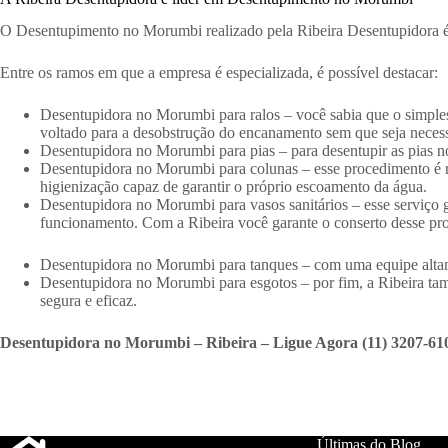
O Desentupimento no Morumbi realizado pela Ribeira Desentupidora é r
Entre os ramos em que a empresa é especializada, é possível destacar:
Desentupidora no Morumbi para ralos – você sabia que o simples 
voltado para a desobstrução do encanamento sem que seja necess
Desentupidora no Morumbi para pias – para desentupir as pias no
Desentupidora no Morumbi para colunas – esse procedimento é rea
higienização capaz de garantir o próprio escoamento da água.
Desentupidora no Morumbi para vasos sanitários – esse serviço 
funcionamento. Com a Ribeira você garante o conserto desse prob
Desentupidora no Morumbi para tanques – com uma equipe altam
Desentupidora no Morumbi para esgotos – por fim, a Ribeira ta
segura e eficaz.
Desentupidora no Morumbi – Ribeira – Ligue Agora (11) 3207-610
Últimas do Blog