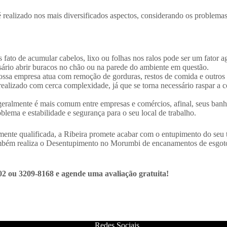
ealizado nos mais diversificados aspectos, considerando os problemas 
fato de acumular cabelos, lixo ou folhas nos ralos pode ser um fator 
ário abrir buracos no chão ou na parede do ambiente em questão.
ssa empresa atua com remoção de gorduras, restos de comida e outros d
lizado com cerca complexidade, já que se torna necessário raspar a col
geralmente é mais comum entre empresas e comércios, afinal, seus banh
lema e estabilidade e segurança para o seu local de trabalho.
ente qualificada, a Ribeira promete acabar com o entupimento do seu
mbém realiza o Desentupimento no Morumbi de encanamentos de esgotos,
2 ou 3209-8168 e agende uma avaliação gratuita!
Redes Sociais