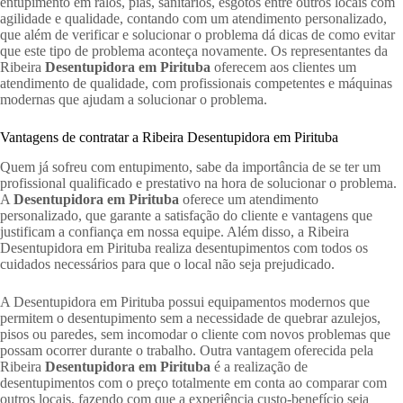
entupimento em ralos, pias, sanitários, esgotos entre outros locais com
agilidade e qualidade, contando com um atendimento personalizado,
que além de verificar e solucionar o problema dá dicas de como evitar
que este tipo de problema aconteça novamente. Os representantes da
Ribeira
Desentupidora em Pirituba
oferecem aos clientes um
atendimento de qualidade, com profissionais competentes e máquinas
modernas que ajudam a solucionar o problema.
Vantagens de contratar a Ribeira Desentupidora em Pirituba
Quem já sofreu com entupimento, sabe da importância de se ter um
profissional qualificado e prestativo na hora de solucionar o problema.
A
Desentupidora em Pirituba
oferece um atendimento
personalizado, que garante a satisfação do cliente e vantagens que
justificam a confiança em nossa equipe. Além disso, a Ribeira
Desentupidora em Pirituba realiza desentupimentos com todos os
cuidados necessários para que o local não seja prejudicado.
A Desentupidora em Pirituba possui equipamentos modernos que
permitem o desentupimento sem a necessidade de quebrar azulejos,
pisos ou paredes, sem incomodar o cliente com novos problemas que
possam ocorrer durante o trabalho. Outra vantagem oferecida pela
Ribeira
Desentupidora em Pirituba
é a realização de
desentupimentos com o preço totalmente em conta ao comparar com
outros locais, fazendo com que a experiência custo-benefício seja