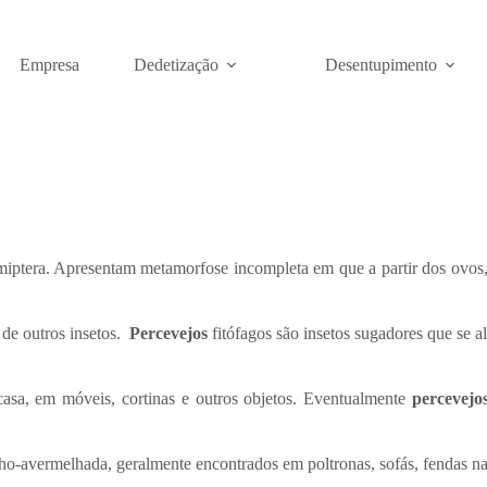
Empresa
Dedetização
Desentupimento
ptera. Apresentam metamorfose incompleta em que a partir dos ovos, 
 de outros insetos.
Percevejos
fitófagos são insetos sugadores que se a
asa, em móveis, cortinas e outros objetos. Eventualmente
percevejo
nho-avermelhada, geralmente encontrados em poltronas, sofás, fendas n