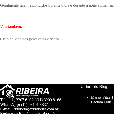
Geralmente ficam escondidos durante o dia e durante a noite alimenta
Veja também:
Ciclo de vida dos percevejos e danos
Últimas do Blog
Massa Vitae 
Tel.:
(11) 3207.6102 / (11) 3209.8168
Lacinia Quis
WhatsApp:
(11) 98191.3837
E-mail:
ddribeira@ddribeira.com.br
Endereço:
Rua Albina Barbosa 46 –